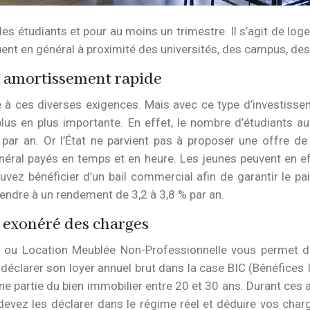
des étudiants et pour au moins un trimestre. Il s’agit de log
ituent en général à proximité des universités, des campus, d
un amortissement rapide
re à ces diverses exigences. Mais avec ce type d’investisse
us en plus importante. En effet, le nombre d’étudiants au
ar an. Or l’État ne parvient pas à proposer une offre de
énéral payés en temps et en heure. Les jeunes peuvent en ef
uvez bénéficier d’un bail commercial afin de garantir le p
endre à un rendement de 3,2 à 3,8 % par an.
e exonéré des charges
ou Location Meublée Non-Professionnelle vous permet de r
e déclarer son loyer annuel brut dans la case BIC (Bénéfices
e partie du bien immobilier entre 20 et 30 ans. Durant ces a
devez les déclarer dans le régime réel et déduire vos charg