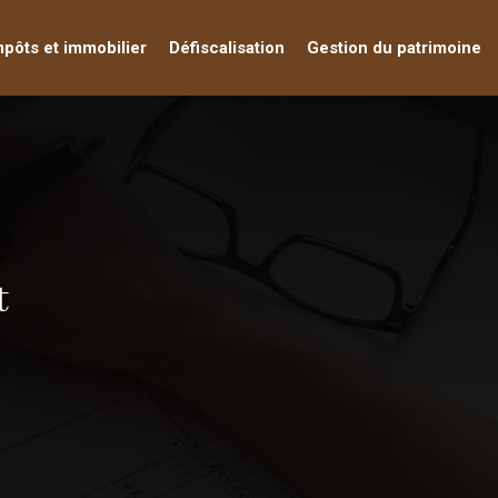
mpôts et immobilier
Défiscalisation
Gestion du patrimoine
t