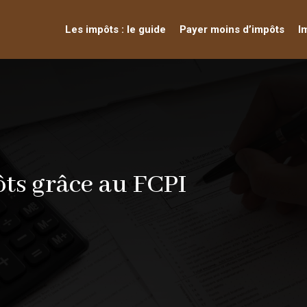
Les impôts : le guide
Payer moins d’impôts
I
ts grâce au FCPI