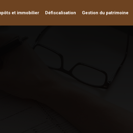
mpôts et immobilier
Défiscalisation
Gestion du patrimoine