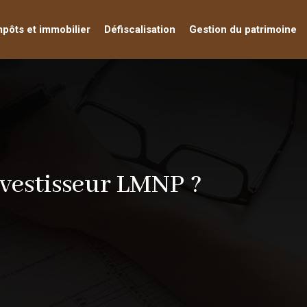
mpôts et immobilier
Défiscalisation
Gestion du patrimoine
investisseur LMNP ?