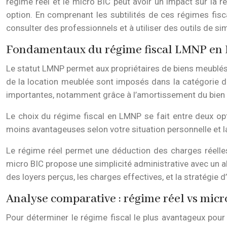
régime réel et le micro BIC peut avoir un impact sur la 
option. En comprenant les subtilités de ces régimes fisc
consulter des professionnels et à utiliser des outils de
Fondamentaux du régime fiscal LMNP en 
Le statut LMNP permet aux propriétaires de biens meublés d
de la location meublée sont imposés dans la catégorie des
importantes, notamment grâce à l’amortissement du bien e
Le choix du régime fiscal en LMNP se fait entre deux opt
moins avantageuses selon votre situation personnelle et la
Le régime réel permet une déduction des charges réelles 
micro BIC propose une simplicité administrative avec un a
des loyers perçus, les charges effectives, et la stratégie 
Analyse comparative : régime réel vs micr
Pour déterminer le régime fiscal le plus avantageux pour 