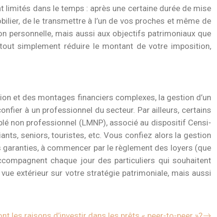
ont limités dans le temps : après une certaine durée de mise
mobilier, de le transmettre à l’un de vos proches et même de
tion personnelle, mais aussi aux objectifs patrimoniaux que
u tout simplement réduire le montant de votre imposition,
tion et des montages financiers complexes, la gestion d’un
onfier à un professionnel du secteur. Par ailleurs, certains
ublé non professionnel (LMNP), associé au dispositif Censi-
nts, seniors, touristes, etc. Vous confiez alors la gestion
es garanties, à commencer par le règlement des loyers (que
ccompagnent chaque jour des particuliers qui souhaitent
vue extérieur sur votre stratégie patrimoniale, mais aussi
nt les raisons d’investir dans les prêts « peer-to-peer »?