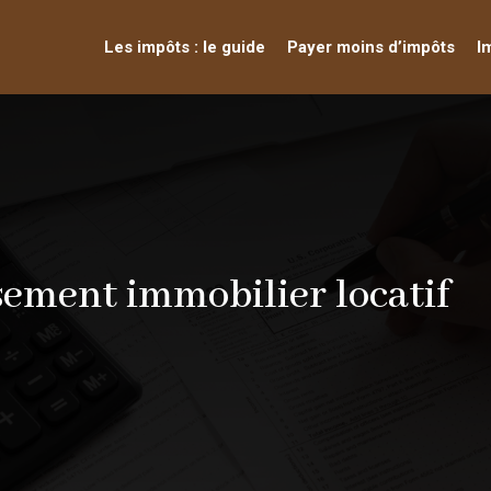
Les impôts : le guide
Payer moins d’impôts
I
ssement immobilier locatif